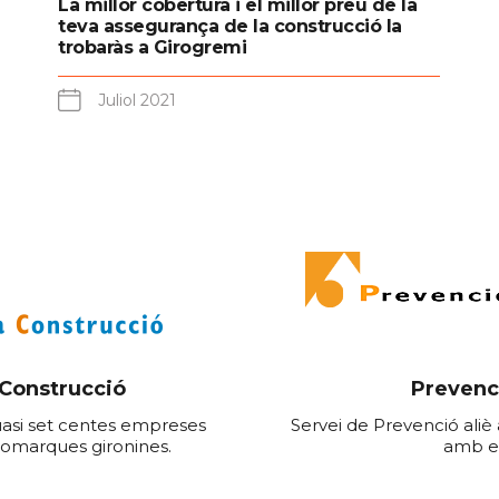
La millor cobertura i el millor preu de la
teva assegurança de la construcció la
trobaràs a Girogremi
Juliol 2021
 Construcció
Prevenc
uasi set centes empreses
Servei de Prevenció aliè 
 comarques gironines.
amb e