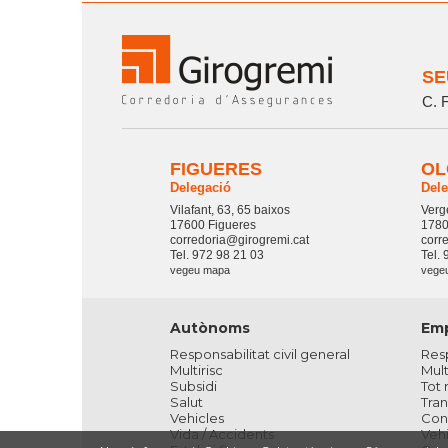
SE
C. F
FIGUERES
OL
Delegació
Del
Vilafant, 63, 65 baixos
Verg
17600 Figueres
1780
corredoria@girogremi.cat
corr
Tel. 972 98 21 03
Tel.
vegeu mapa
vege
Autònoms
Em
Responsabilitat civil general
Resp
Multirisc
Mult
Subsidi
Tot 
Salut
Tran
Vehicles
Conv
Vida / Accidents
Vehi