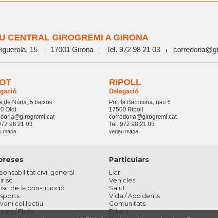
U CENTRAL GIROGREMI A GIRONA
iguerola, 15
17001 Girona
Tel. 972 98 21 03
corredoria@gi
ı
ı
ı
OT
RIPOLL
egació
Delegació
e de Núria, 5 baixos
Pol. la Barricona, nau 6
0 Olot
17500 Ripoll
edoria@girogremi.cat
corredoria@girogremi.cat
 972 98 21 03
Tel. 972 98 21 03
u mapa
vegeu mapa
preses
Particulars
onsabilitat civil general
Llar
irisc
Vehicles
risc de la construcció
Salut
sports
Vida / Accidents
eni col·lectiu
Comunitats
cles / Flota
Estalvi