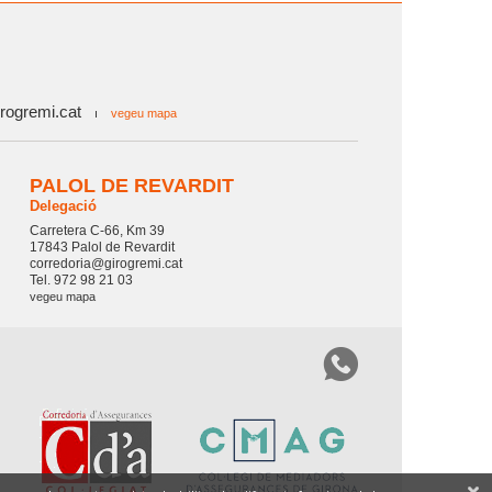
rogremi.cat
ı
vegeu mapa
PALOL DE REVARDIT
Delegació
Carretera C-66, Km 39
17843 Palol de Revardit
corredoria@girogremi.cat
Tel. 972 98 21 03
vegeu mapa